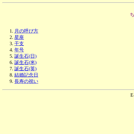
月の呼び方
星座
干支
年号
誕生石(日)
誕生石(米)
誕生石(英)
結婚記念日
長寿の祝い
E